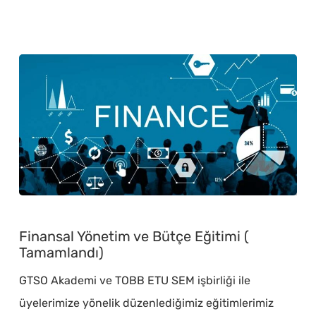
Şey
Fark
Eder”
Kampanyasını
Başlattı
Finansal
Yönetim
Finansal Yönetim ve Bütçe Eğitimi (
ve
Tamamlandı)
Bütçe
GTSO Akademi ve TOBB ETU SEM işbirliği ile
Eğitimi
üyelerimize yönelik düzenlediğimiz eğitimlerimiz