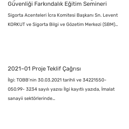
Yönelik
Güvenliği Farkındalık Eğitim Semineri
Bilgi
Sigorta Acenteleri İcra Komitesi Başkanı Sn. Levent
Güvenliği
KORKUT ve Sigorta Bilgi ve Gözetim Merkezi (SBM)…
Farkındalık
Eğitim
Semineri
2021–
01
2021–01 Proje Teklif Çağrısı
Proje
İlgi: TOBB’nin 30.03.2021 tarihli ve 34221550-
Teklif
050.99- 3234 sayılı yazısı İlgi kayıtlı yazıda, İmalat
Çağrısı
sanayii sektörlerinde…