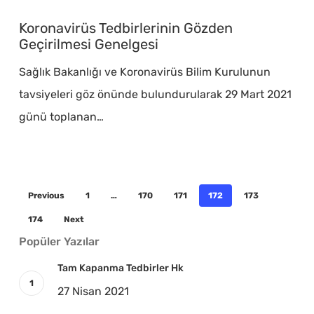
Tedbirlerinin
Koronavirüs Tedbirlerinin Gözden
Gözden
Geçirilmesi Genelgesi
Geçirilmesi
Sağlık Bakanlığı ve Koronavirüs Bilim Kurulunun
Genelgesi
tavsiyeleri göz önünde bulundurularak 29 Mart 2021
günü toplanan…
Previous
1
…
170
171
172
173
174
Next
Popüler Yazılar
Tam Kapanma Tedbirler Hk
27 Nisan 2021