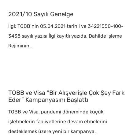
2021/10
Sayılı
2021/10 Sayılı Genelge
Genelge
İlgi: TOBB’nin 05.04.2021 tarihli ve 34221550-100-
3438 sayılı yazısı İlgi kayıtlı yazıda, Dahilde İşleme
Rejiminin…
TOBB
ve
TOBB ve Visa “Bir Alışverişle Çok Şey Fark
Visa
Eder” Kampanyasını Başlattı
“Bir
TOBB ve Visa, pandemi döneminde küçük
Alışverişle
işletmelerin faaliyetlerine devam etmelerini
Çok
desteklemek üzere yeni bir kampanya…