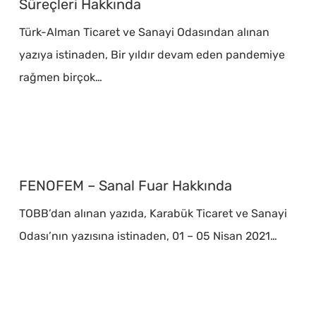
Olanakları
Süreçleri Hakkında
ve
Türk-Alman Ticaret ve Sanayi Odasından alınan
Yatırım
yazıya istinaden, Bir yıldır devam eden pandemiye
Süreçleri
rağmen birçok…
Hakkında
FENOFEM
–
FENOFEM – Sanal Fuar Hakkında
Sanal
TOBB’dan alınan yazıda, Karabük Ticaret ve Sanayi
Fuar
Odası’nın yazısına istinaden, 01 – 05 Nisan 2021…
Hakkında
Koronavirüs