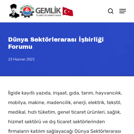
Skip
search
to
main
content
Dünya Sektörlerarası İşbirliği
Forumu
23 Haziran 2021
İlgide kayıtlı yazıda, inşaat, gıda, tarım, hayvancılık,
mobilya, makine, madencilik, enerji, elektrik, tekstil,
medikal, hızlı tüketim, genel ticaret ürünleri, sağlık,
hizmet sektörü ve dış ticaret sektörlerinden
firmaların katılım sağlayacağı Dünya Sektörlerarası