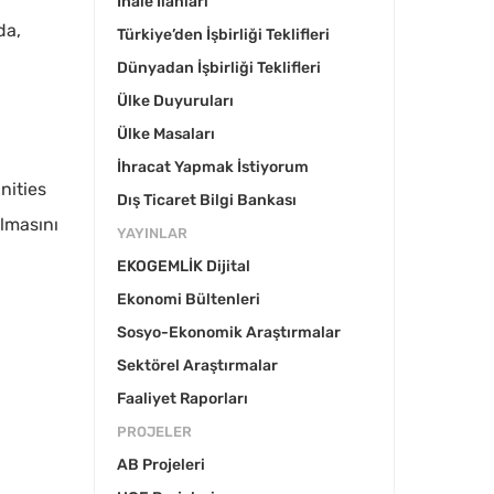
İhale İlanları
da,
Türkiye’den İşbirliği Teklifleri
Dünyadan İşbirliği Teklifleri
Ülke Duyuruları
Ülke Masaları
İhracat Yapmak İstiyorum
nities
Dış Ticaret Bilgi Bankası
ulmasını
YAYINLAR
EKOGEMLİK Dijital
Ekonomi Bültenleri
Sosyo-Ekonomik Araştırmalar
Sektörel Araştırmalar
Faaliyet Raporları
PROJELER
AB Projeleri