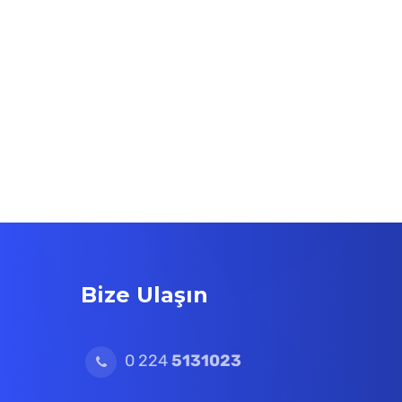
Bize Ulaşın
0 224
5131023