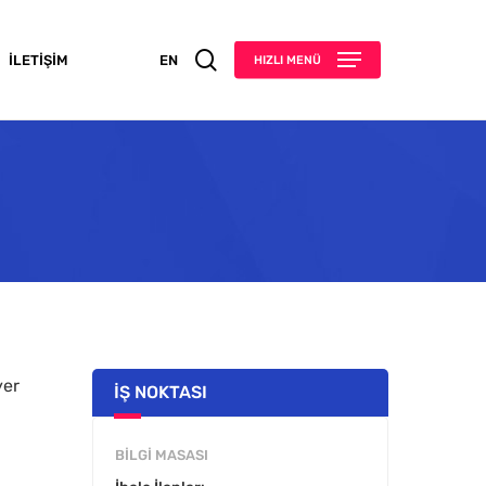
search
İLETIŞIM
EN
HIZLI MENÜ
yer
İŞ NOKTASI
BILGI MASASI