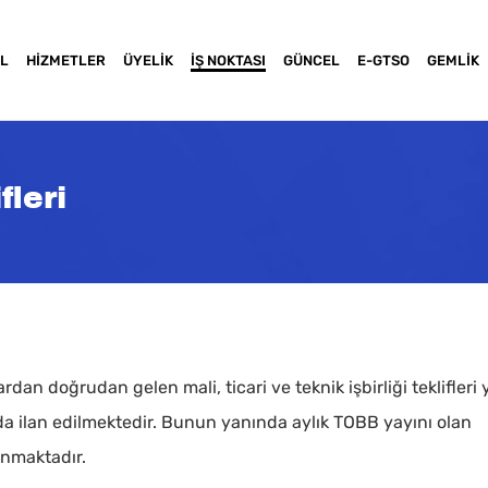
L
HIZMETLER
ÜYELIK
İŞ NOKTASI
GÜNCEL
E-GTSO
GEMLIK
fleri
an doğrudan gelen mali, ticari ve teknik işbirliği teklifleri 
a basınız
ada ilan edilmektedir. Bunun yanında aylık TOBB yayını olan
anmaktadır.