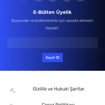
faaliyetine son verilmesi halinde
derneğin/vakfın yetkili organı tarafından alınmış
E-Bülten Üyelik
kararın noter onaylı örneği -2 adet
Duyurular ve bültenlerimiz için eposta adresini
2) İşletmeye ait aktif ve pasiflerin sıfırlandığını
kaydet.
gösterir yetkililerce imzalanmış beyan
3) Dilekçe ( 2 adet )
Tescil Dokümanları İçin Tıklayınız
Gizlilik ve Hukuki Şartlar
Çerez Politikası