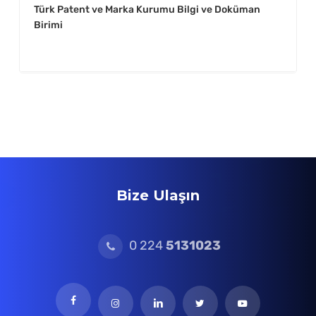
Türk Patent ve Marka Kurumu Bilgi ve Doküman
onaylı sureti eklenmeli, ekindeki evrak
Birimi
dökümünü içermelidir.2 adet)
2) Derneğin/ vakfın yönetim kurulu tarafından
alınmış değişikliğe ilişkin kararı noter onaylı 2
nüsha
3) İmza yetkilisi seçimi varsa iktisadi işletme
ünvanlı imza beyannamesi ( Müdürlüğümüzde
yada başka bir sicil müdürlüğü huzurunda
Bize Ulaşın
düzenlenecek)
Vakıf ve Derneklere ait Ticari İşletmelerinin
0 224
5131023
Kayıt Silme İşlemi
1) Derneğe / Vakfa ait ticari işletmenin