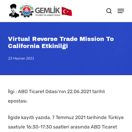
Skip
search
to
main
content
Virtual Reverse Trade Mission To
California Etkinilği
23 Haziran 2021
İlgi : ABD Ticaret Odası’nın 22.06.2021 tarihli
epostası.
İlgide kayıtlı yazıda, 7 Temmuz 2021 tarihinde Türkiye
saatiyle 16:30-17:30 saatleri arasında ABD Ticaret