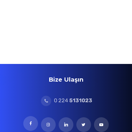
Bize Ulaşın
0 224
5131023