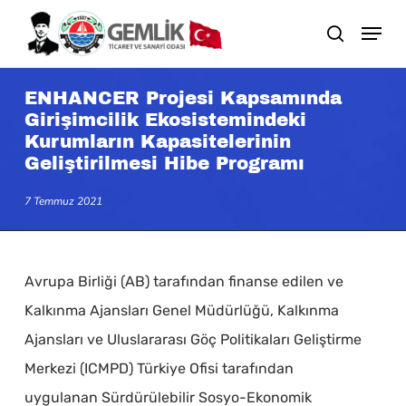
Skip
search
to
main
ENHANCER Projesi Kapsamında
content
Girişimcilik Ekosistemindeki
Kurumların Kapasitelerinin
Geliştirilmesi Hibe Programı
7 Temmuz 2021
Avrupa Birliği (AB) tarafından finanse edilen ve
Kalkınma Ajansları Genel Müdürlüğü, Kalkınma
Ajansları ve Uluslararası Göç Politikaları Geliştirme
Merkezi (ICMPD) Türkiye Ofisi tarafından
uygulanan Sürdürülebilir Sosyo-Ekonomik