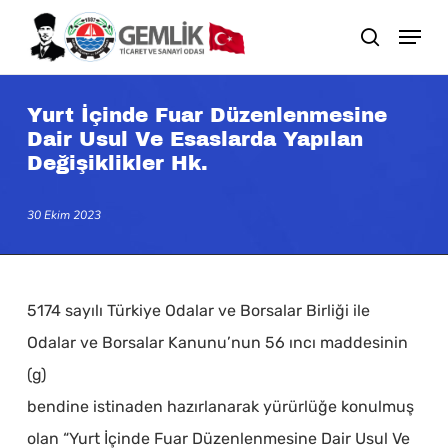
Skip
search
to
main
content
Yurt İçinde Fuar Düzenlenmesine
Dair Usul Ve Esaslarda Yapılan
Değişiklikler Hk.
30 Ekim 2023
5174 sayılı Türkiye Odalar ve Borsalar Birliği ile
Odalar ve Borsalar Kanunu’nun 56 ıncı maddesinin
(g)
bendine istinaden hazırlanarak yürürlüğe konulmuş
olan “Yurt İçinde Fuar Düzenlenmesine Dair Usul Ve