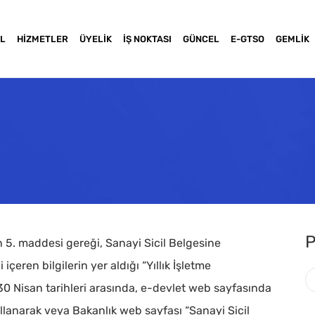
L
HIZMETLER
ÜYELIK
İŞ NOKTASI
GÜNCEL
E-GTSO
GEMLIK
P
un 5. maddesi gereği, Sanayi Sicil Belgesine
i içeren bilgilerin yer aldığı “Yıllık İşletme
k-30 Nisan tarihleri arasında, e-devlet web sayfasında
a basınız
llanarak veya Bakanlık web sayfası “Sanayi Sicil