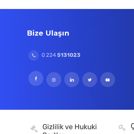
Bize Ulaşın
0 224
5131023
Ç
Gizlilik ve Hukuki