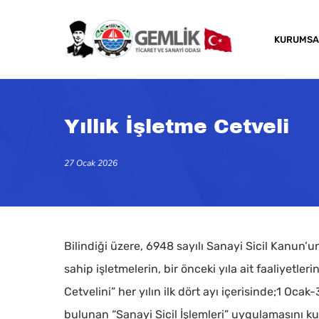
Skip
to
KURUMSA
main
content
Yıllık İşletme Cetveli
27 Ocak 2026
Bilindiği üzere, 6948 sayılı Sanayi Sicil Kanun’
sahip işletmelerin, bir önceki yıla ait faaliyetlerin
Cetvelini” her yılın ilk dört ayı içerisinde;1 Oca
Kapatmak için arama veya ESC için enter tuşun
bulunan “Sanayi Sicil İşlemleri” uygulamasını ku