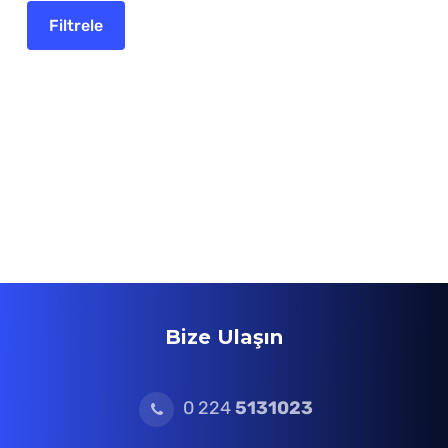
Bize Ulaşın
0 224
5131023