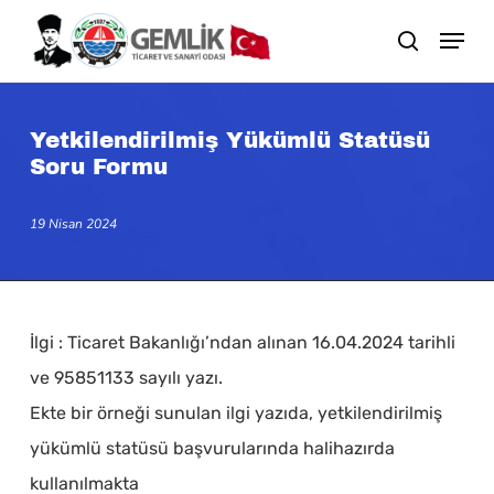
Skip
search
to
main
content
Yetkilendirilmiş Yükümlü Statüsü
Soru Formu
19 Nisan 2024
İlgi : Ticaret Bakanlığı’ndan alınan 16.04.2024 tarihli
ve 95851133 sayılı yazı.
Ekte bir örneği sunulan ilgi yazıda, yetkilendirilmiş
yükümlü statüsü başvurularında halihazırda
kullanılmakta