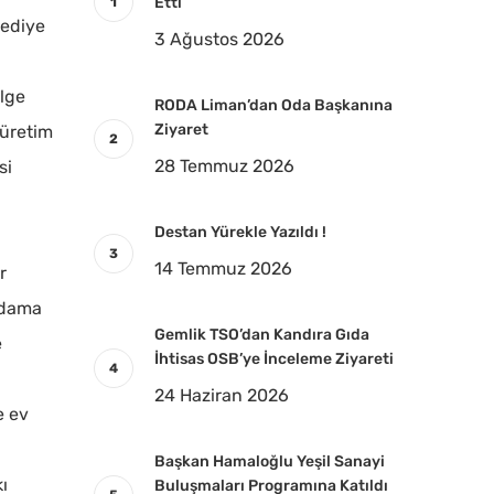
Etti
lediye
3 Ağustos 2026
ölge
RODA Liman’dan Oda Başkanına
Ziyaret
 üretim
28 Temmuz 2026
si
Destan Yürekle Yazıldı !
14 Temmuz 2026
r
ihdama
Gemlik TSO’dan Kandıra Gıda
e
İhtisas OSB’ye İnceleme Ziyareti
24 Haziran 2026
e ev
Başkan Hamaloğlu Yeşil Sanayi
ı
Buluşmaları Programına Katıldı