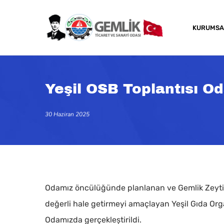
Skip
to
KURUMSA
main
content
Yeşil OSB Toplantısı Od
30 Haziran 2025
Odamız öncülüğünde planlanan ve Gemlik Zeytin
değerli hale getirmeyi amaçlayan Yeşil Gıda Org
Kapatmak için arama veya ESC için enter tuşun
Odamızda gerçekleștirildi.