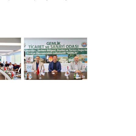
8242784_6936602743196309571_n
513933446_1139158004909450_6066604608883271707_n