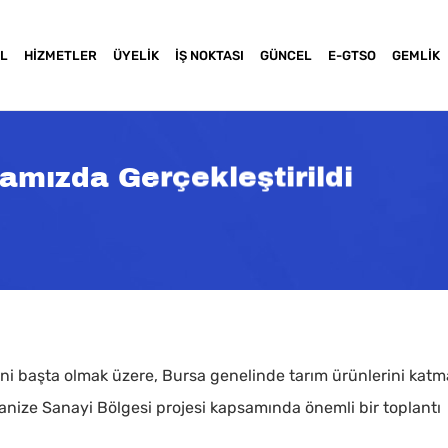
L
HIZMETLER
ÜYELIK
İŞ NOKTASI
GÜNCEL
E-GTSO
GEMLIK
amızda Gerçekleştirildi
i başta olmak üzere, Bursa genelinde tarım ürünlerini katm
anize Sanayi Bölgesi projesi kapsamında önemli bir toplantı
a basınız