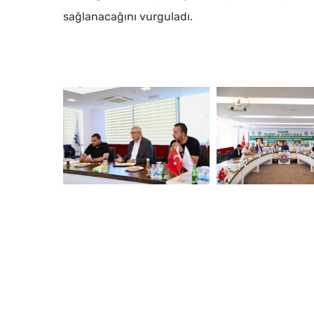
sağlanacağını vurguladı.
512682470_1139157994909451_5839900721314352652_n
512700298_113915799