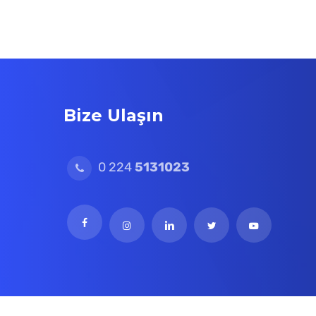
Bize Ulaşın
0 224
5131023