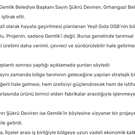
Gemlik Belediye Başkanı Sayın Şükrü Deviren, Orhangazi Be
ştirak etti.
i olarak hayata geçirilmesi planlanan Yeșil Gıda OSB’nin b
u. Projenin, sadece Gemlik’i değil, Bursa genelinde tarımsal
 üretimi daha verimli, çevreci ve sürdürülebilir hale getirme
lantı sonrası yaptığı açıklamada şunları söyledi:
; aynı zamanda bölge tarımının geleceğine yapılan stratejik bi
değerli hale gelmesi, hem üreticiyi güçlendirecek hem de ist
arlasında ürünü birinci elden fabrikalar aracılığıyla işlenmey
ın Şükrü Deviren ise Gemlik’in böylesine vizyoner bir projey
e getirdi.
 İlçeler arası iş birliğiyle bölgeye uzun vadeli ekonomik katk