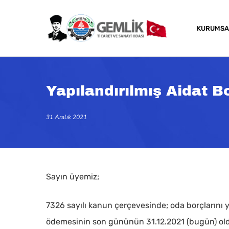
Skip
to
KURUMSA
main
content
Yapılandırılmış Aidat B
31 Aralık 2021
Sayın üyemiz;
7326 sayılı kanun çerçevesinde; oda borçlarını y
Kapatmak için arama veya ESC için enter tuşun
ödemesinin son gününün 31.12.2021 (bugün) olduğu