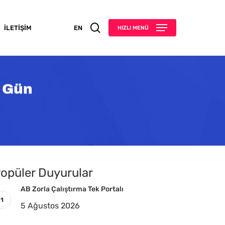
search
İLETIŞIM
EN
HIZLI MENÜ
n Gün
opüler Duyurular
AB Zorla Çalıştırma Tek Portalı
5 Ağustos 2026