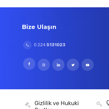
Bize Ulaşın
0 224
5131023
Ç
Gizlilik ve Hukuki