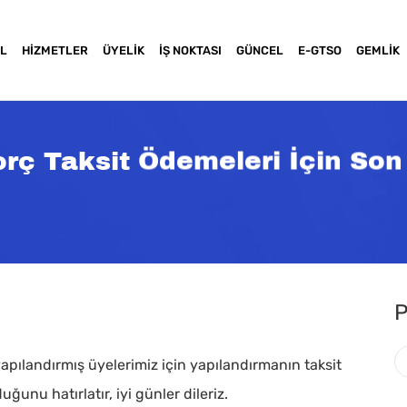
L
HIZMETLER
ÜYELIK
İŞ NOKTASI
GÜNCEL
E-GTSO
GEMLIK
orç Taksit Ödemeleri İçin So
P
apılandırmış üyelerimiz için yapılandırmanın taksit
a basınız
nu hatırlatır, iyi günler dileriz.