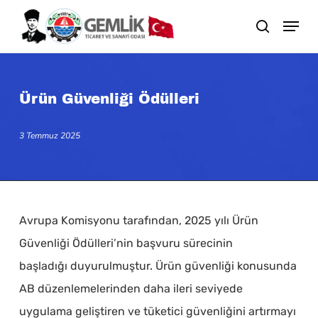
Skip
search
to
main
content
Ürün Güvenliği Ödülleri
3 Temmuz 2025
Avrupa Komisyonu tarafından, 2025 yılı Ürün
Güvenliği Ödülleri’nin başvuru sürecinin
başladığı duyurulmuştur. Ürün güvenliği konusunda
AB düzenlemelerinden daha ileri seviyede
uygulama geliştiren ve tüketici güvenliğini artırmayı