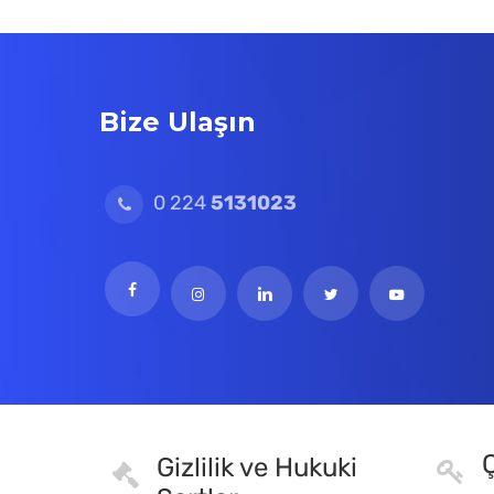
Bize Ulaşın
0 224
5131023
Ç
Gizlilik ve Hukuki