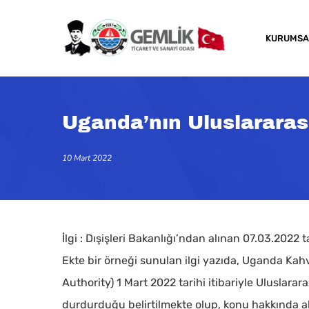
Skip
to
KURUMSA
main
content
Uganda’nın Uluslarara
10 Mart 2022
İlgi : Dışişleri Bakanlığı’ndan alınan 07.03.2022 t
Ekte bir örneği sunulan ilgi yazıda, Uganda 
Authority) 1 Mart 2022 tarihi itibariyle Uluslar
Kapatmak için arama veya ESC için enter tuşun
durdurduğu belirtilmekte olup, konu hakkında alı