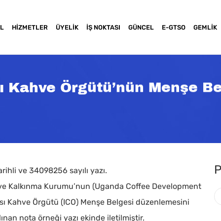
L
HIZMETLER
ÜYELIK
İŞ NOKTASI
GÜNCEL
E-GTSO
GEMLIK
sı Kahve Örgütü’nün Menşe Be
P
arihli ve 34098256 sayılı yazı.
Kahve Kalkınma Kurumu’nun (Uganda Coffee Development
arası Kahve Örgütü (ICO) Menşe Belgesi düzenlemesini
a basınız
nan nota örneği yazı ekinde iletilmiştir.