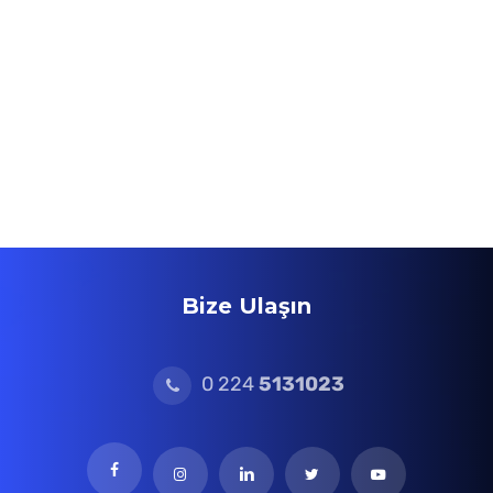
Bize Ulaşın
0 224
5131023