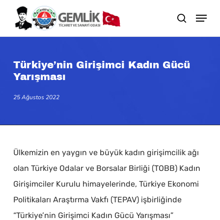
Skip
search
to
main
content
Türkiye’nin Girişimci Kadın Gücü
Yarışması
25 Ağustos 2022
Ülkemizin en yaygın ve büyük kadın girişimcilik ağı
olan Türkiye Odalar ve Borsalar Birliği (TOBB) Kadın
Girişimciler Kurulu himayelerinde, Türkiye Ekonomi
Politikaları Araştırma Vakfı (TEPAV) işbirliğinde
“Türkiye’nin Girişimci Kadın Gücü Yarışması”