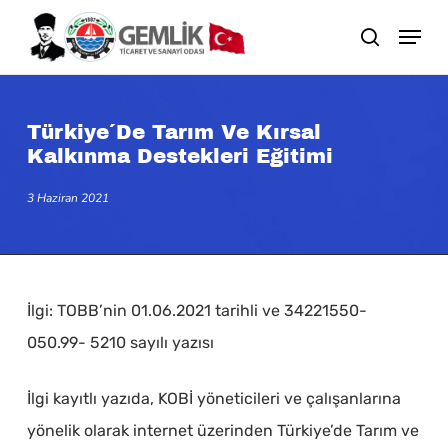
Skip
search
to
main
content
Türkiye´de Tarım Ve Kırsal
Kalkınma Destekleri Eğitimi
3 Haziran 2021
İlgi: TOBB’nin 01.06.2021 tarihli ve 34221550-
050.99- 5210 sayılı yazısı
İlgi kayıtlı yazıda, KOBİ yöneticileri ve çalışanlarına
yönelik olarak internet üzerinden Türkiye’de Tarım ve