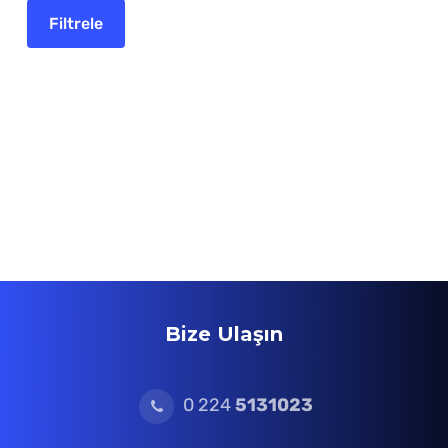
Bize Ulaşın
0 224
5131023