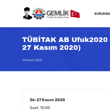
Skip
to
KURUMSA
main
content
TÜBİTAK AB Ufuk2020 Ye
27 Kasım 2020)
21 Kasım 2020
26-27 Kasım 2020
Kapatmak için arama veya ESC için enter tuşun
Saat: 10:00