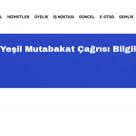
L
HIZMETLER
ÜYELIK
İŞ NOKTASI
GÜNCEL
E-GTSO
GEMLIK
şil Mutabakat Çağrısı Bilgil
a basınız