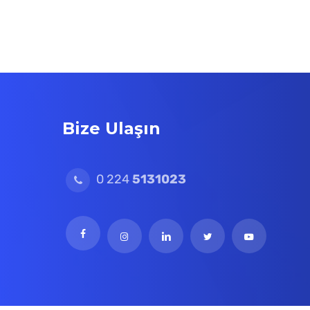
Bize Ulaşın
0 224
5131023