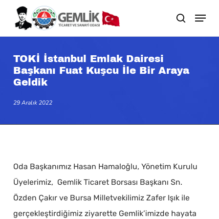
Skip
search
to
main
content
TOKİ İstanbul Emlak Dairesi
Başkanı Fuat Kuşcu İle Bir Araya
Geldik
29 Aralık 2022
Oda Başkanımız Hasan Hamaloğlu, Yönetim Kurulu
Üyelerimiz, Gemlik Ticaret Borsası Başkanı Sn.
Özden Çakır ve Bursa Milletvekilimiz Zafer Işık ile
gerçekleştirdiğimiz ziyarette Gemlik’imizde hayata