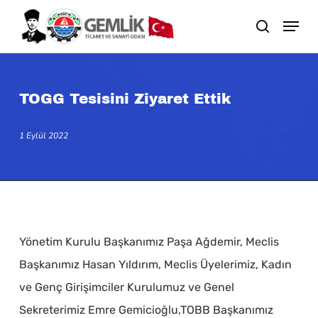
Skip
search
to
main
content
TOGG Tesisini Ziyaret Ettik
1 Eylül 2022
Yönetim Kurulu Başkanımız Paşa Ağdemir, Meclis
Başkanımız Hasan Yıldırım, Meclis Üyelerimiz, Kadın
ve Genç Girişimciler Kurulumuz ve Genel
Sekreterimiz Emre Gemicioğlu,TOBB Başkanımız