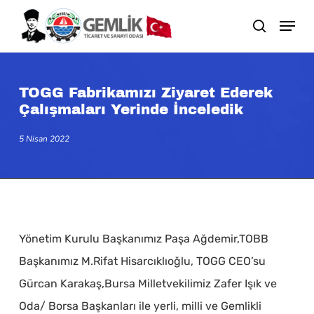
Skip
search
to
main
content
TOGG Fabrikamızı Ziyaret Ederek
Çalışmaları Yerinde İnceledik
5 Nisan 2022
Yönetim Kurulu Başkanımız Paşa Ağdemir,TOBB
Başkanımız M.Rifat Hisarcıklıoğlu, TOGG CEO’su
Gürcan Karakaş,Bursa Milletvekilimiz Zafer Işık ve
Oda/ Borsa Başkanları ile yerli, milli ve Gemlikli