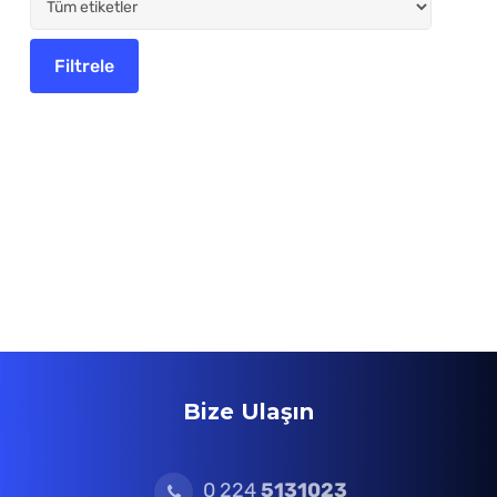
Bize Ulaşın
0 224
5131023