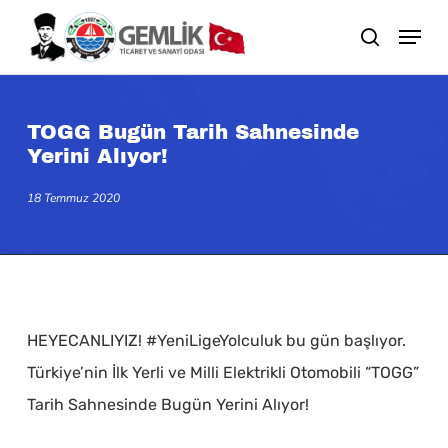
Skip
search
to
main
content
TOGG Bugün Tarih Sahnesinde
Yerini Alıyor!
18 Temmuz 2020
HEYECANLIYIZ! #YeniLigeYolculuk bu gün başlıyor.
Türkiye’nin İlk Yerli ve Milli Elektrikli Otomobili “TOGG”
Tarih Sahnesinde Bugün Yerini Alıyor!