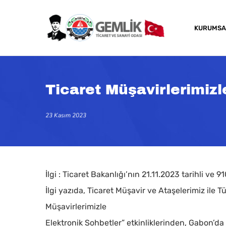
Skip
to
KURUMSA
main
content
Ticaret Müşavirlerimiz
23 Kasım 2023
İlgi : Ticaret Bakanlığı’nın 21.11.2023 tarihli ve 9
İlgi yazıda, Ticaret Müşavir ve Ataşelerimiz ile T
Müşavirlerimizle
Kapatmak için arama veya ESC için enter tuşun
Elektronik Sohbetler” etkinliklerinden, Gabon’d