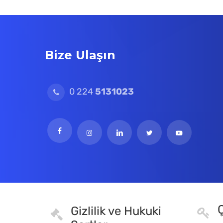
Bize Ulaşın
0 224
5131023
Ç
Gizlilik ve Hukuki