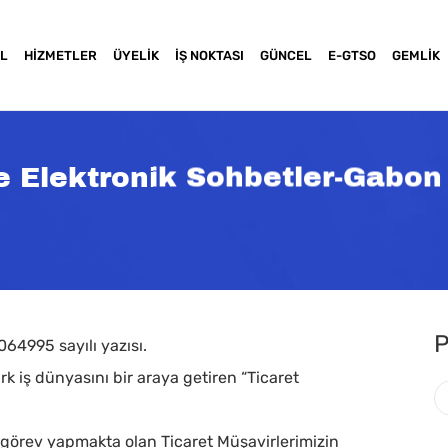
L
HIZMETLER
ÜYELIK
İŞ NOKTASI
GÜNCEL
E-GTSO
GEMLIK
le Elektronik Sohbetler-Gabon
P
1064995 sayılı yazısı.
ürk iş dünyasını bir araya getiren “Ticaret
a basınız
a görev yapmakta olan Ticaret Müşavirlerimizin