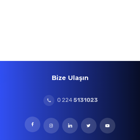
Bize Ulaşın
0 224
5131023