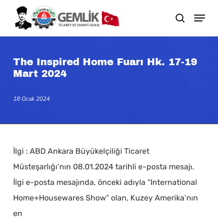
Skip
search
to
main
content
The Inspired Home Fuarı Hk. 17-19
Mart 2024
18 Ocak 2024
İlgi : ABD Ankara Büyükelçiliği Ticaret
Müsteşarlığı’nın 08.01.2024 tarihli e-posta mesajı.
İlgi e-posta mesajında, önceki adıyla “International
Home+Housewares Show” olan, Kuzey Amerika’nın
en