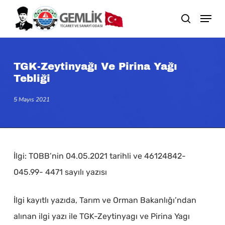
Skip
search
to
main
content
TGK-Zeytinyağı Ve Pirina Yağı
Tebliği
5 Mayıs 2021
İlgi: TOBB’nin 04.05.2021 tarihli ve 46124842-
045.99- 4471 sayılı yazısı
İlgi kayıtlı yazıda, Tarım ve Orman Bakanlığı’ndan
alınan ilgi yazı ile TGK-Zeytinyagı ve Pirina Yagı