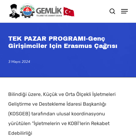
Skip
search
to
main
content
TEK PAZAR PROGRAMI-Genç
Girişimciler Için Erasmus Çağrısı
3 Mayıs 2024
Bilindiği üzere, Küçük ve Orta Ölçekli İşletmeleri
Geliştirme ve Destekleme İdaresi Başkanlığı
(KOSGEB) tarafından ulusal koordinasyonu
yürütülen “İşletmelerin ve KOBİ’lerin Rekabet
Edebilirliği