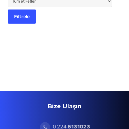
Bize Ulaşın
0 224
5131023