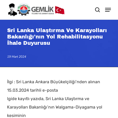
Skip
search
to
main
content
Sri Lanka Ulaştırma Ve Karayolları
Bakanlığı’nın Yol Rehabilitasyonu
İhale Duyurusu
19 Mart 2024
İlgi : Sri Lanka Ankara Büyükelçiliği’nden alınan
15.03.2024 tarihli e-posta
lgide kayıtlı yazıda, Sri Lanka Ulaştırma ve
Karayolları Bakanlığı’nın Walgama-Diyagama yol
kesiminin