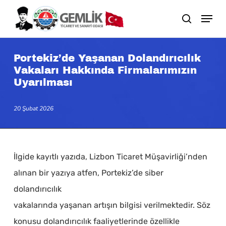
Skip
search
to
main
content
Portekiz’de Yaşanan Dolandırıcılık
Vakaları Hakkında Firmalarımızın
Uyarılması
20 Şubat 2026
İlgide kayıtlı yazıda, Lizbon Ticaret Müşavirliği’nden
alınan bir yazıya atfen, Portekiz’de siber
dolandırıcılık
vakalarında yaşanan artışın bilgisi verilmektedir. Söz
konusu dolandırıcılık faaliyetlerinde özellikle