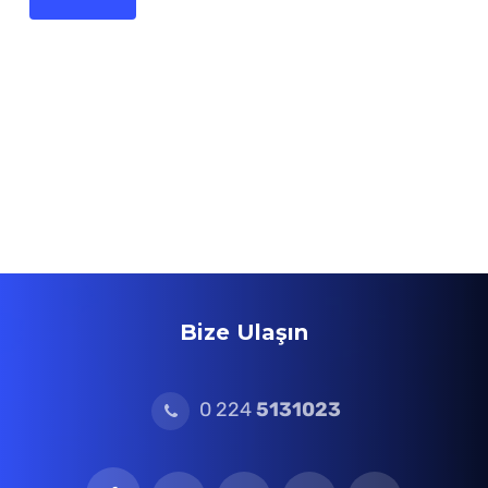
Bize Ulaşın
0 224
5131023