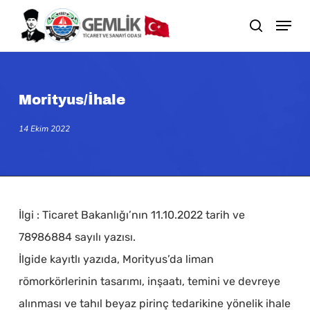
Skip
search
to
main
content
Morityus/İhale
14 Ekim 2022
İlgi : Ticaret Bakanlığı’nın 11.10.2022 tarih ve
78986884 sayılı yazısı.
İlgide kayıtlı yazıda, Morityus’da liman
römorkörlerinin tasarımı, inşaatı, temini ve devreye
alınması ve tahıl beyaz pirinç tedarikine yönelik ihale