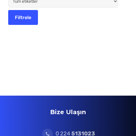
Bize Ulaşın
0 224
5131023