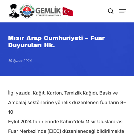
Skip
search
to
main
content
Mısır Arap Cumhuriyeti – Fuar
Duyuruları Hk.
19 Şubat 2024
İlgi yazıda, Kağıt, Karton, Temizlik Kağıdı, Baskı ve
Ambalaj sektörlerine yönelik düzenlenen fuarların 8–
10
Eylül 2024 tarihlerinde Kahire’deki Mısır Uluslararası
Fuar Merkezi’nde (EIEC) düzenleneceği bildirilmekte