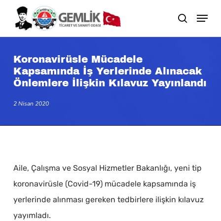
Skip
search
to
main
content
Koronavirüsle Mücadele
Kapsamında İş Yerlerinde Alınacak
Önlemlere İlişkin Kılavuz Yayınlandı
2 Nisan 2020
Aile, Çalışma ve Sosyal Hizmetler Bakanlığı, yeni tip
koronavirüsle (Covid-19) mücadele kapsamında iş
yerlerinde alınması gereken tedbirlere ilişkin kılavuz
yayımladı.