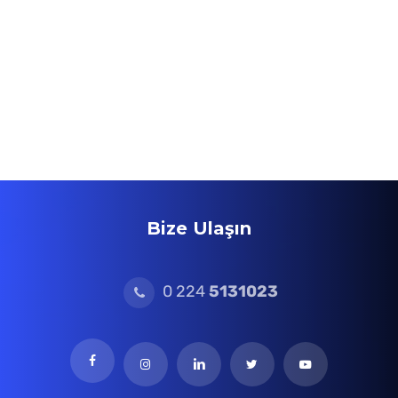
Bize Ulaşın
0 224
5131023