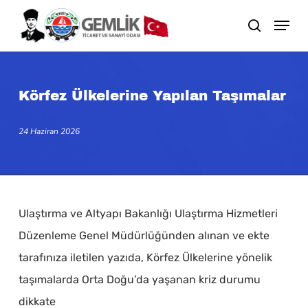
Skip
search
to
main
content
Körfez Ülkelerine Yapılan Taşımalar
24 Haziran 2026
Ulaştırma ve Altyapı Bakanlığı Ulaştırma Hizmetleri
Düzenleme Genel Müdürlüğünden alınan ve ekte
tarafınıza iletilen yazıda, Körfez Ülkelerine yönelik
taşımalarda Orta Doğu’da yaşanan kriz durumu
dikkate