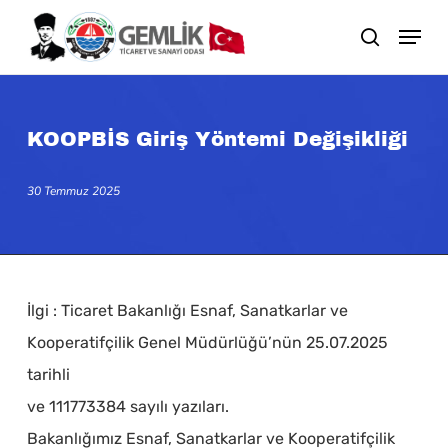
Skip
search
to
main
content
KOOPBİS Giriş Yöntemi Değişikliği
30 Temmuz 2025
İlgi : Ticaret Bakanlığı Esnaf, Sanatkarlar ve
Kooperatifçilik Genel Müdürlüğü’nün 25.07.2025
tarihli
ve 111773384 sayılı yazıları.
Bakanlığımız Esnaf, Sanatkarlar ve Kooperatifçilik