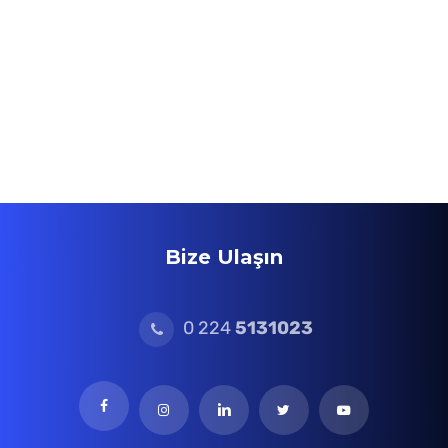
Bize Ulaşın
0 224
5131023