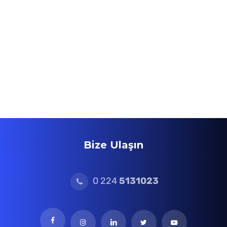
Bize Ulaşın
0 224
5131023