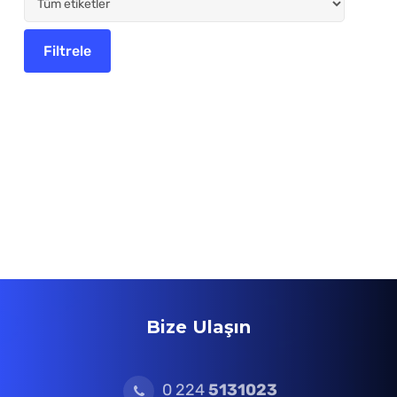
Bize Ulaşın
0 224
5131023