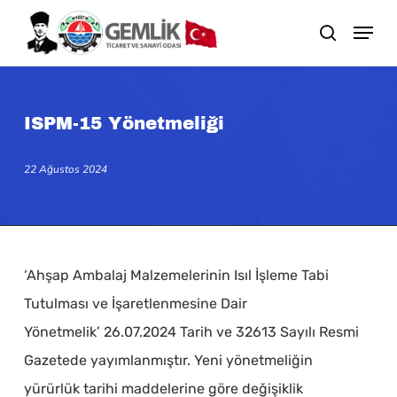
Skip
search
to
main
content
ISPM-15 Yönetmeliği
22 Ağustos 2024
‘Ahşap Ambalaj Malzemelerinin Isıl İşleme Tabi
Tutulması ve İşaretlenmesine Dair
Yönetmelik’ 26.07.2024 Tarih ve 32613 Sayılı Resmi
Gazetede yayımlanmıştır. Yeni yönetmeliğin
yürürlük tarihi maddelerine göre değişiklik