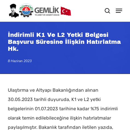
Skip
search
to
main
content
İndirimli K1 Ve L2 Yetki Belgesi
Başvuru Süresine İlişkin Hatırlatma
Hk.
8 Haziran 2023
Ulaştırma ve Altyapı Bakanlığından alınan
30.05.2023 tarihli duyuruda, K1 ve L2 yetki
belgelerinin 01.07.2023 tarihine kadar %75 indirimli
olarak temin edilebileceğine ilişkin hatırlatmalar
paylaşılmıştır. Bakanlık tarafından iletilen yazıda,