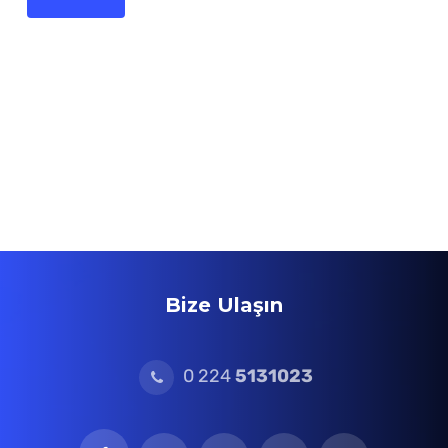
Bize Ulaşın
0 224
5131023