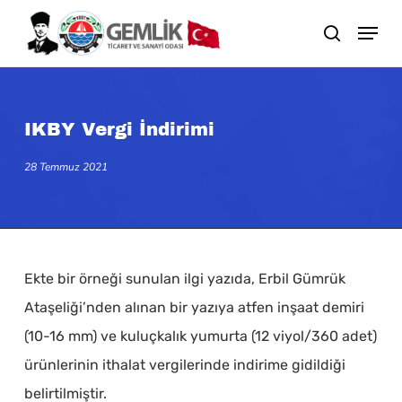
Skip
search
to
main
content
IKBY Vergi İndirimi
28 Temmuz 2021
Ekte bir örneği sunulan ilgi yazıda, Erbil Gümrük
Ataşeliği’nden alınan bir yazıya atfen inşaat demiri
(10-16 mm) ve kuluçkalık yumurta (12 viyol/360 adet)
ürünlerinin ithalat vergilerinde indirime gidildiği
belirtilmiştir.