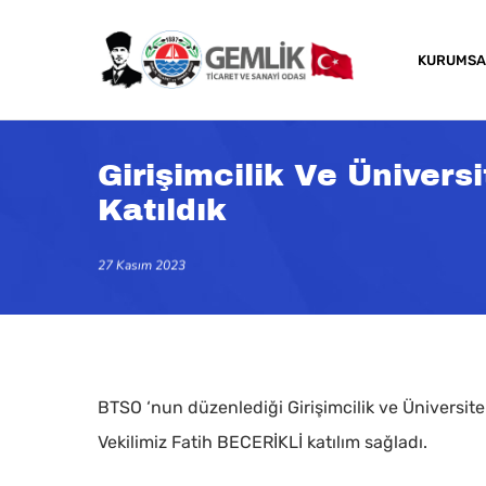
Skip
to
KURUMSA
main
content
Girişimcilik Ve Üniversi
Katıldık
27 Kasım 2023
BTSO ‘nun düzenlediği Girişimcilik ve Üniversite
Vekilimiz Fatih BECERİKLİ katılım sağladı.
Kapatmak için arama veya ESC için enter tuşun