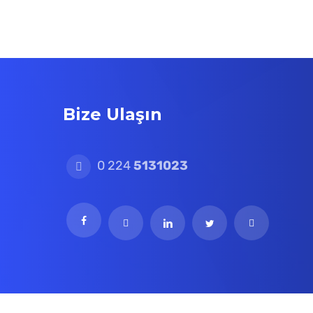
Bize Ulaşın
0 224
5131023