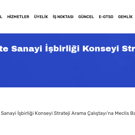
L
HIZMETLER
ÜYELIK
İŞ NOKTASI
GÜNCEL
E-GTSO
GEMLIK
te Sanayi İşbirliği Konseyi St
 Sanayi İşbirliği Konseyi Strateji Arama Çalıştayı’na Meclis 
a basınız