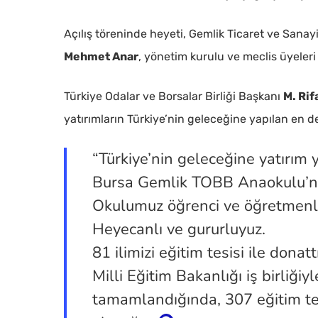
Açılış töreninde heyeti, Gemlik Ticaret ve Sana
Mehmet Anar
, yönetim kurulu ve meclis üyeleri 
Türkiye Odalar ve Borsalar Birliği Başkanı
M. Rif
Kapatmak için arama veya ESC için enter tuşun
yatırımların Türkiye’nin geleceğine yapılan en d
“Türkiye’nin geleceğine yatırı
Bursa Gemlik TOBB Anaokulu’nda
Okulumuz öğrenci ve öğretmenler
Heyecanlı ve gururluyuz.
81 ilimizi eğitim tesisi ile donatt
Milli Eğitim Bakanlığı iş birliğiy
tamamlandığında, 307 eğitim te