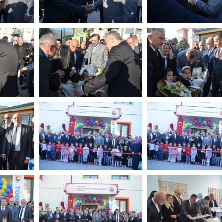
DSC_6781-
DSC_6787-
min
min
DSC_6850-
DSC_6854-
min
min
DSC_6877-
DSC_6909-
min
min