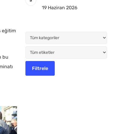
19 Haziran 2026
ş eğitim
n bu
minatı