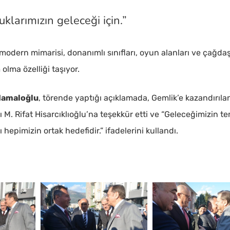
klarımızın geleceği için.”
 modern mimarisi, donanımlı sınıfları, oyun alanları ve çağda
olma özelliği taşıyor.
Hamaloğlu
, törende yaptığı açıklamada, Gemlik’e kazandırıla
M. Rifat Hisarcıklıoğlu’na teşekkür etti ve “Geleceğimizin te
 hepimizin ortak hedefidir.” ifadelerini kullandı.
DSC_6741-
DSC_6748-
min
min