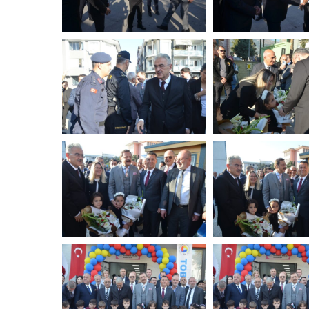
DSC_6770-
DSC_6776-
min
min
DSC_6805-
DSC_6814-
min
min
DSC_6868-
DSC_6869-
min
min