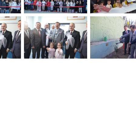
DSC_6941-
DSC_6951-
min
min