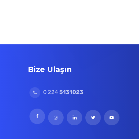
Bize Ulaşın
0 224
5131023