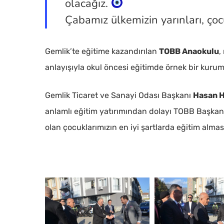
olacağız.
Çabamız ülkemizin yarınları, çocu
Gemlik’te eğitime kazandırılan
TOBB Anaokulu
,
anlayışıyla okul öncesi eğitimde örnek bir kurum 
Gemlik Ticaret ve Sanayi Odası Başkanı
Hasan 
anlamlı eğitim yatırımından dolayı TOBB Başkanı 
olan çocuklarımızın en iyi şartlarda eğitim alması
DSC_6734-
DSC_6738-
min
min