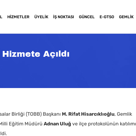
L
HIZMETLER
ÜYELIK
İŞ NOKTASI
GÜNCEL
E-GTSO
GEMLIK
Hizmete Açıldı
salar Birliği (TOBB) Başkanı
M. Rifat Hisarcıklıoğlu
, Gemlik
 Milli Eğitim Müdürü
Adnan Uluğ
ve ilçe protokolünün katılım
ldi.