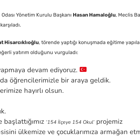
yi Odası Yönetim Kurulu Başkanı
Hasan Hamaloğlu
, Meclis B
karşıladı.
at Hisarcıklıoğlu
, törende yaptığı konuşmada eğitime yapıl
a basınız
eğerli yatırım olduğunu vurguladı:
m yapmaya devam ediyoruz.
 öğrencilerimizle bir araya geldik.
imize hayırlı olsun.
ık.
le başlattığımız
projemiz
‘154 İlçeye 154 Okul’
sisini ülkemize ve çocuklarımıza armağan et