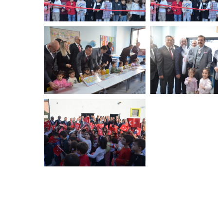
DSC_6911-
DSC_6937-
min
min
DSC_6984-
min