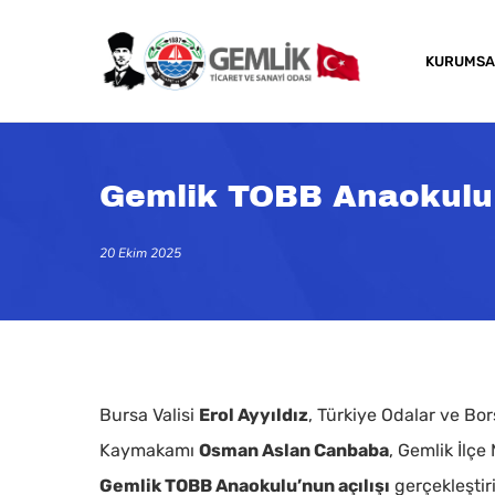
Skip
to
KURUMSA
main
content
Gemlik TOBB Anaokulu 
20 Ekim 2025
Bursa Valisi
Erol Ayyıldız
, Türkiye Odalar ve Bor
Kaymakamı
Osman Aslan Canbaba
, Gemlik İlçe
Gemlik TOBB Anaokulu’nun açılışı
gerçekleştiri