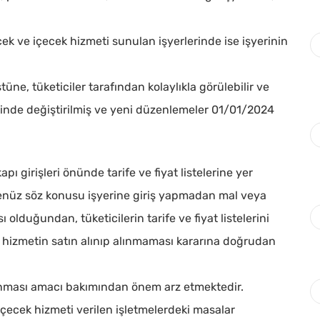
cek ve içecek hizmeti sunulan işyerlerinde ise işyerinin
ne, tüketiciler tarafından kolaylıkla görülebilir ve
şeklinde değiştirilmiş ve yeni düzenlemeler 01/01/2024
ı girişleri önünde tarife ve fiyat listelerine yer
henüz söz konusu işyerine giriş yapmadan mal veya
 olduğundan, tüketicilerin tarife ve fiyat listelerini
ya hizmetin satın alınıp alınmaması kararına doğrudan
a basınız
nması amacı bakımından önem arz etmektedir.
-içecek hizmeti verilen işletmelerdeki masalar