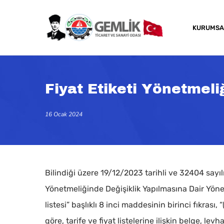
Skip
to
KURUMSA
main
content
Fiyat Etiketi Yönetmeli
16 Ocak 2024
Bilindiği üzere 19/12/2023 tarihli ve 32404 sayı
Yönetmeliğinde Değişiklik Yapılmasına Dair Yönetm
listesi” başlıklı 8 inci maddesinin birinci fıkrası
göre, tarife ve fiyat listelerine ilişkin belge, l