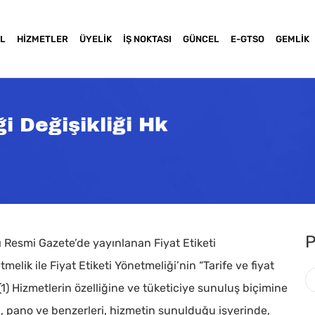
L
HIZMETLER
ÜYELIK
İŞ NOKTASI
GÜNCEL
E-GTSO
GEMLIK
ği Değişikliği Hk
P
lı Resmi Gazete’de yayınlanan Fiyat Etiketi
elik ile Fiyat Etiketi Yönetmeliği’nin “Tarife ve fiyat
, “(1) Hizmetlerin özelliğine ve tüketiciye sunuluş biçimine
evha, pano ve benzerleri, hizmetin sunulduğu işyerinde,