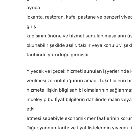
ayrıca
lokanta, restoran, kafe, pastane ve benzeri yiye
giriş
kapısının önüne ve hizmet sunulan masaların üstü
okunabilir şekilde asılır, takılır veya konulur.” 
tarihinde yürürlüğe girmiştir.
Yiyecek ve içecek hizmeti sunulan işyerlerinde kap
verilmesi zorunluluğunun amacı, tüketicilerin 
hizmete ilişkin bilgi sahibi olmalarının sağlanması
inceleyip bu fiyat bilgilerin dahilinde malın ve
etki
Kapatmak için arama veya ESC için enter tuşun
etmesi sebebiyle ekonomik menfaatlerinin koru
Diğer yandan tarife ve fiyat listelerinin yiyecek