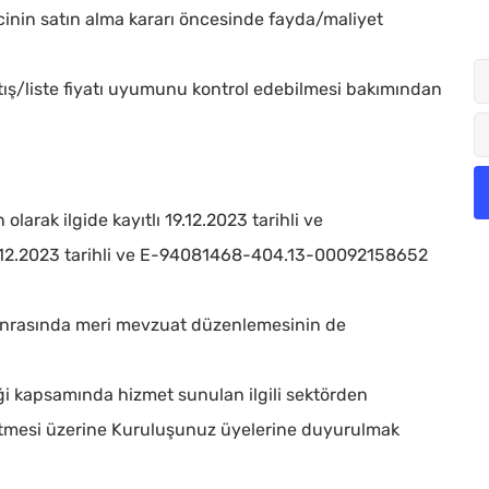
inin satın alma kararı öncesinde fayda/maliyet
tış/liste fiyatı uyumunu kontrol edebilmesi bakımından
arak ilgide kayıtlı 19.12.2023 tarihli ve
12.2023 tarihli ve E-94081468-404.13-00092158652
e sonrasında meri mevzuat düzenlemesinin de
iği kapsamında hizmet sunulan ilgili sektörden
 etmesi üzerine Kuruluşunuz üyelerine duyurulmak