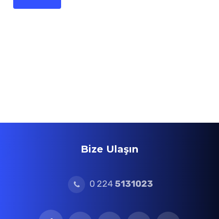
Bize Ulaşın
0 224
5131023