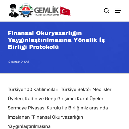
Skip
search
to
main
content
Finansal Okuryazarlığın
Yaygınlaştırılmasına Yönelik İş
Birliği Protokolü
6 Aralık 2024
Türkiye 100 Katılımcıları, Türkiye Sektör Meclisleri
Üyeleri, Kadın ve Genç Girişimci Kurul Üyeleri
Sermaye Piyasası Kurulu ile Birliğimiz arasında
imzalanan “Finansal Okuryazarlığın
Yaygınlaştırılmasına