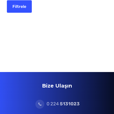
Bize Ulaşın
0 224
5131023