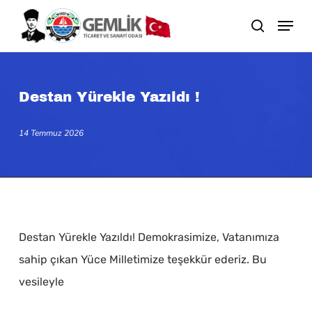
Skip
search
to
main
content
Destan Yürekle Yazıldı !
14 Temmuz 2026
Destan Yürekle Yazıldı! Demokrasimize, Vatanımıza
sahip çıkan Yüce Milletimize teşekkür ederiz. Bu
vesileyle