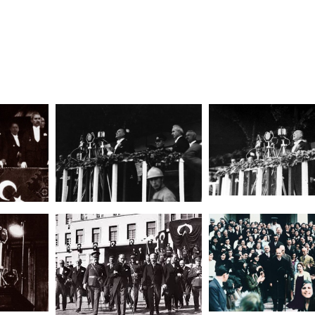
Siyah-
w1
Beyaz-
Ataturk-
Fotograflari-
72
d465087f665f8f73a086c000
indir
010
(1)