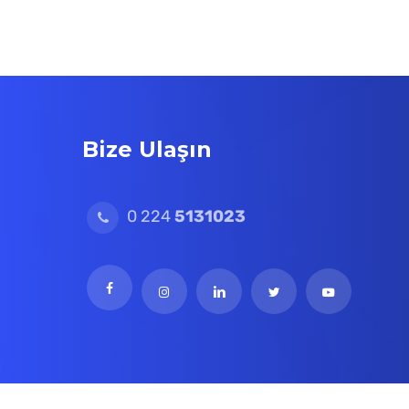
Bize Ulaşın
0 224
5131023