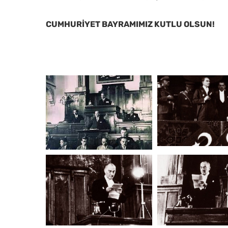
CUMHURİYET BAYRAMIMIZ KUTLU OLSUN!
indir
0x0-
(2)
1572330691482
ataturk-
thumbs_b_c_f5a34a36
meclis