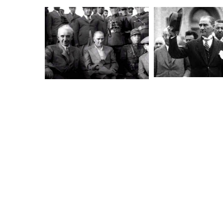
ataturkun_arkadaslari
indir