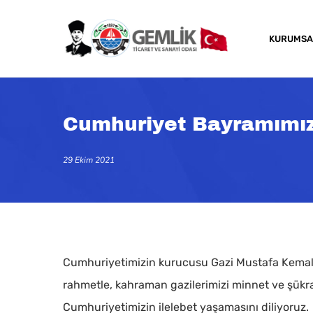
Skip
to
KURUMSA
main
content
Cumhuriyet Bayramımız
29 Ekim 2021
Cumhuriyetimizin kurucusu Gazi Mustafa Kemal At
rahmetle, kahraman gazilerimizi minnet ve şükran
Kapatmak için arama veya ESC için enter tuşun
Cumhuriyetimizin ilelebet yaşamasını diliyoruz.