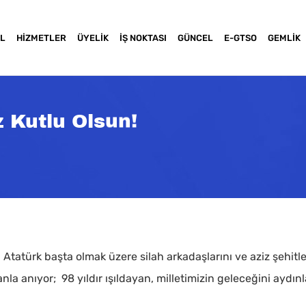
L
HIZMETLER
ÜYELIK
İŞ NOKTASI
GÜNCEL
E-GTSO
GEMLIK
 Kutlu Olsun!
atürk başta olmak üzere silah arkadaşlarını ve aziz şehitle
la anıyor; 98 yıldır ışıldayan, milletimizin geleceğini aydın
a basınız