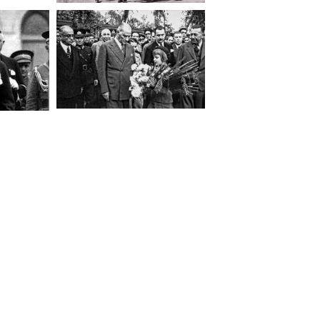
_8xIB2Uiy_Ea2PIMALrIo2A