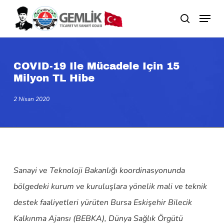
Skip
search
to
main
content
COVID-19 Ile Mücadele Için 15
Milyon TL Hibe
2 Nisan 2020
Sanayi ve Teknoloji Bakanlığı koordinasyonunda
bölgedeki kurum ve kuruluşlara yönelik mali ve teknik
destek faaliyetleri yürüten Bursa Eskişehir Bilecik
Kalkınma Ajansı (BEBKA), Dünya Sağlık Örgütü