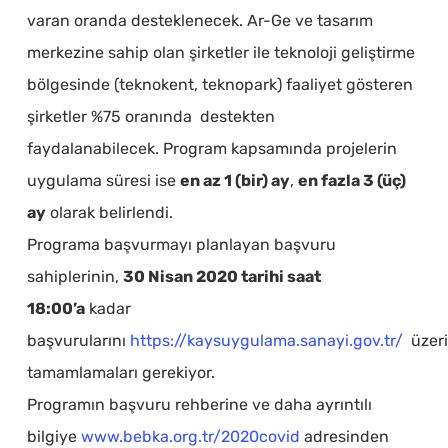
varan oranda desteklenecek. Ar-Ge ve tasarım
merkezine sahip olan şirketler ile teknoloji geliştirme
bölgesinde (teknokent, teknopark) faaliyet gösteren
şirketler %75 oranında destekten
faydalanabilecek. Program kapsamında projelerin
uygulama süresi ise
en az 1 (bir) ay
,
en fazla 3 (üç)
ay
olarak belirlendi.
Programa başvurmayı planlayan başvuru
sahiplerinin,
30 Nisan 2020 tarihi saat
18:00’a
kadar
başvurularını
https://kaysuygulama.sanayi.gov.tr/
üzer
tamamlamaları gerekiyor.
Programın başvuru rehberine ve daha ayrıntılı
bilgiye
www.bebka.org.tr/2020covid
adresinden