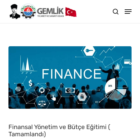
Skip
search
to
main
content
Eğitimler
Finansal
Yönetim
Finansal Yönetim ve Bütçe Eğitimi (
ve
Tamamlandı)