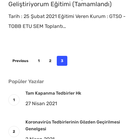
İletişim
Geliştiriyorum Eğitimi (Tamamlandı)
Becerilerimi
Tarih : 25 Şubat 2021 Eğitimi Veren Kurum : GTSO -
Geliştiriyorum
TOBB ETU SEM Toplantı…
Eğitimi
(Tamamlandı)
Previous
1
2
3
Popüler Yazılar
Tam Kapanma Tedbirler Hk
27 Nisan 2021
Koronavirüs Tedbirlerinin Gözden Geçirilmesi
Genelgesi