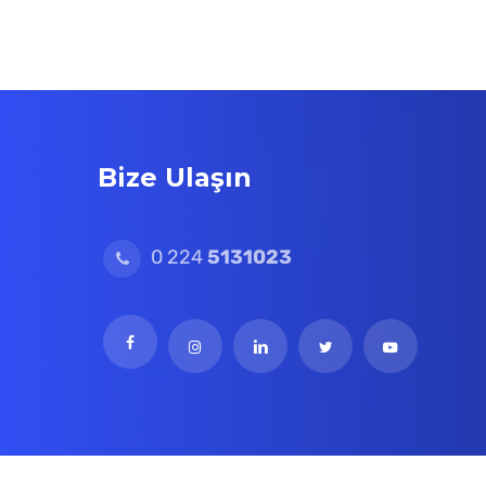
Bize Ulaşın
0 224
5131023