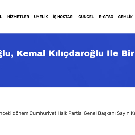
L
HIZMETLER
ÜYELIK
İŞ NOKTASI
GÜNCEL
E-GTSO
GEMLIK
, Kemal Kılıçdaroğlu Ile Bir
nceki dönem Cumhuriyet Halk Partisi Genel Başkanı Sayın 
a basınız