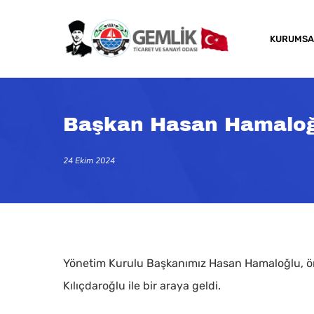
Skip
to
KURUMSA
main
content
Başkan Hasan Hamaloğlu
24 Ekim 2024
Yönetim Kurulu Başkanımız Hasan Hamaloğlu, ö
Kılıçdaroğlu ile bir araya geldi.
Kapatmak için arama veya ESC için enter tuşun