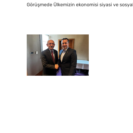
Görüşmede Ülkemizin ekonomisi siyasi ve sosyal ko
WhatsApp
Görsel
2024-
10-
24
saat
16.49.51_72e7c7dc