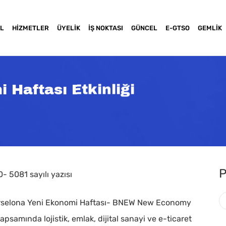
L
HIZMETLER
ÜYELIK
İŞ NOKTASI
GÜNCEL
E-GTSO
GEMLIK
 Haftası Etkinliği
P
- 5081 sayılı yazısı
e Barselona Yeni Ekonomi Haftası- BNEW New Economy
a basınız
kapsamında lojistik, emlak, dijital sanayi ve e-ticaret