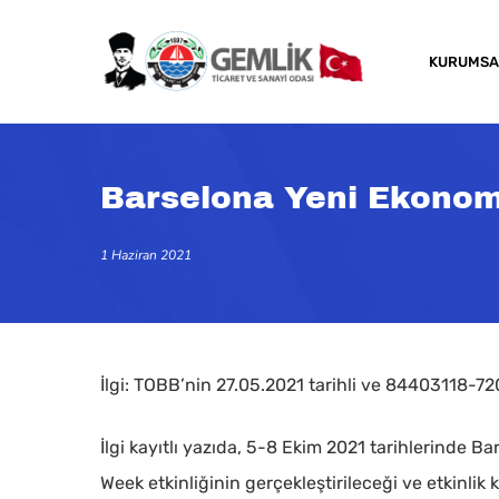
Skip
to
KURUMSA
main
content
Barselona Yeni Ekonomi
1 Haziran 2021
İlgi: TOBB’nin 27.05.2021 tarihli ve 84403118-720
İlgi kayıtlı yazıda, 5-8 Ekim 2021 tarihlerind
Kapatmak için arama veya ESC için enter tuşun
Week etkinliğinin gerçekleştirileceği ve etkinlik 