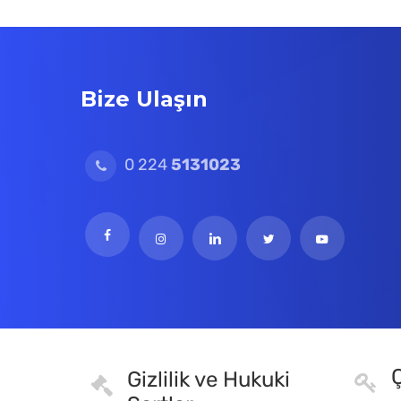
Bize Ulaşın
0 224
5131023
Ç
Gizlilik ve Hukuki